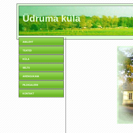
Üdruma küla
avaleht
teated
küla
selts
arengukava
pildigalerii
kontakt