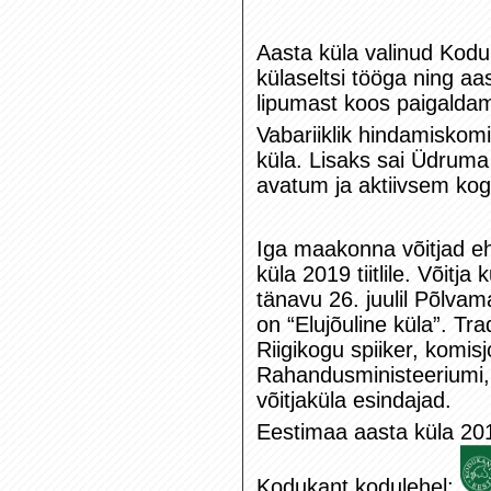
Aasta küla valinud Kod
külaseltsi tööga ning a
lipumast koos paigalda
Vabariiklik hindamiskom
küla. Lisaks sai Üdruma
avatum ja aktiivsem ko
Iga maakonna võitjad eh
küla 2019 tiitlile. Võitj
tänavu 26. juulil Põlva
on “Elujõuline küla”. Tra
Riigikogu spiiker, komis
Rahandusministeeriumi, 
võitjaküla esindajad.
Eestimaa aasta küla 201
Kodukant kodulehel: